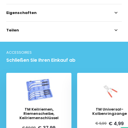
Eigenschaften
Teilen
ACCESSOIRES
Schließen Sie Ihren Einkauf ab
TM Keilriemen,
TM Universal-
Riemenscheibe,
Kolbenringzange
Keilriemenschlüssel
€ 4,99
€ 9,99
€ 37,99
€ 59,99