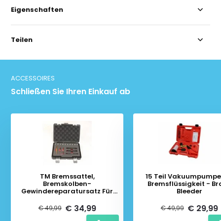
Eigenschaften
Teilen
ACCESSOIRES
Schließen Sie Ihren Einkauf ab
TM Bremssattel,
15 Teil Vakuumpumpe
Bremskolben-
Bremsflüssigkeit - Br
Gewindereparatursatz Für
Bleeder
VAG, Opel und Ford.
€ 34,99
€ 29,99
€ 49,99
€ 49,99